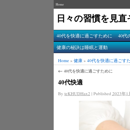
Home
日々の習慣を見直
40代を快適に過ごすために
40
健康の秘訣は睡眠と運動
Home
»
健康
»
40代を快適に過ごす
←
40代を快適に過ごすために
40代快適
By
teKHUDHax2
|
Published
2023年1