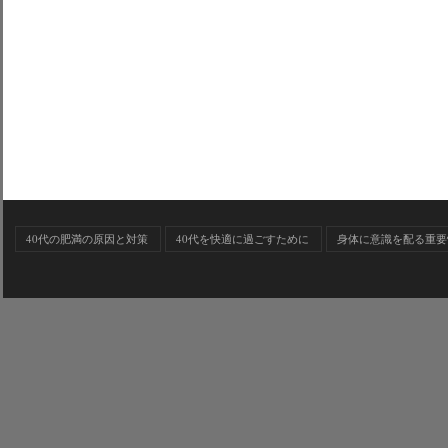
40代の肥満の原因と対策
40代を快適に過ごすために
身体に意識を配る重要