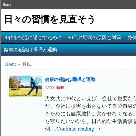
Home
日々の習慣を見直そう
40代を快適に過ごすために
40代の肥満の原因と対策
身
健康の秘訣は睡眠と運動
Home
»
'睡眠'
健康の秘訣は睡眠と運動
TAGS:
睡眠
男女共に40代といえば、会社で重要な
だ。会社に損害を出さないで自分自身
くためにも健康維持は欠かせなくなる
を守りたいのなら、日常的な生活習慣
例 …
Continue reading →