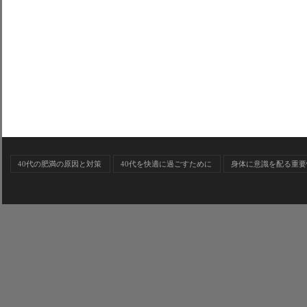
40代の肥満の原因と対策
40代を快適に過ごすために
身体に意識を配る重要