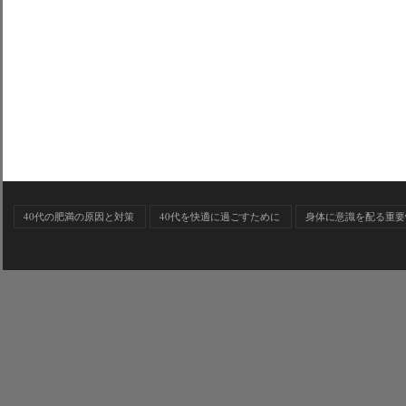
40代の肥満の原因と対策
40代を快適に過ごすために
身体に意識を配る重要