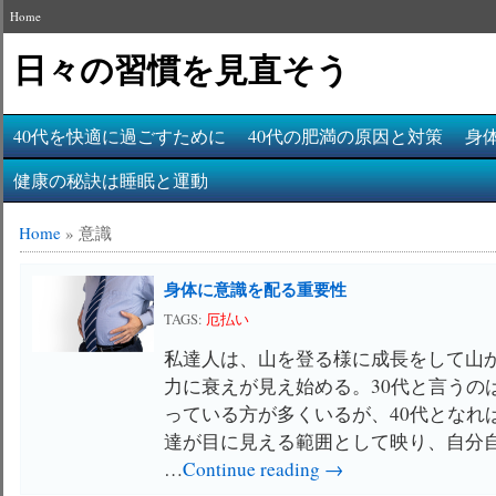
Home
日々の習慣を見直そう
40代を快適に過ごすために
40代の肥満の原因と対策
身
健康の秘訣は睡眠と運動
Home
»
意識
身体に意識を配る重要性
TAGS:
厄払い
私達人は、山を登る様に成長をして山
力に衰えが見え始める。30代と言うの
っている方が多くいるが、40代となれば
達が目に見える範囲として映り、自分
…
Continue reading →