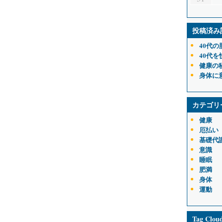
投稿済み
40代
40代
健康の
身体に
カテゴリ
健康
厄払い
基礎代
意識
睡眠
肥満
身体
運動
Tag Clou