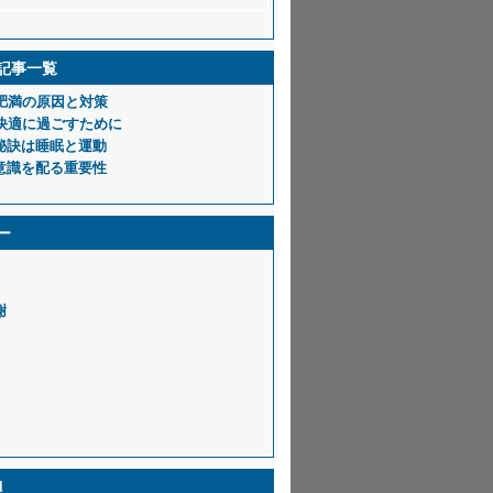
記事一覧
の肥満の原因と対策
を快適に過ごすために
秘訣は睡眠と運動
意識を配る重要性
ー
謝
d