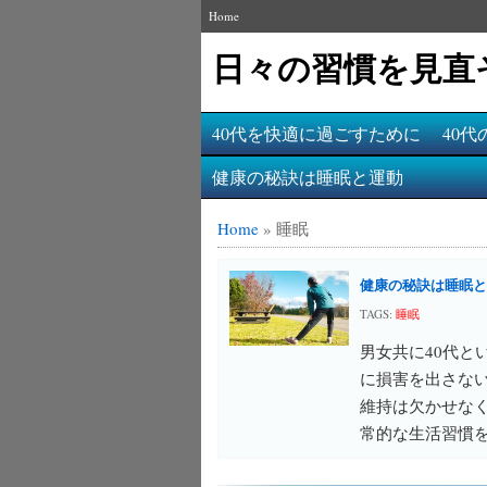
Home
日々の習慣を見直
40代を快適に過ごすために
40
健康の秘訣は睡眠と運動
Home
»
睡眠
健康の秘訣は睡眠と
TAGS:
睡眠
男女共に40代と
に損害を出さな
維持は欠かせな
常的な生活習慣を