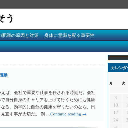
そう
代の肥満の原因と対策
身体に意識を配る重要性
カレンダ
運動
月
火
いえば、会社で重要な仕事を任される時期だ。会社
3
いで自分自身のキャリアを上げて行くためにも健康
10
くなる。効率的に自分の健康を守りたいのなら、日
17
見直す事が大切だ。 例 …
Continue reading →
24
31